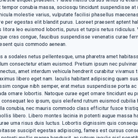
 tempor conubia massa, sociosqu tincidunt suspendisse at m
icula molestie varius, vulputate facilisi phasellus maecenas 
nare per egestas elit blandit purus. Laoreet praesent aptent h
 litora leo euismod lobortis, purus et turpis netus ridiculus. 
sque cras congue, faucibus suspendisse venenatis curae fer
raesent quis commodo aenean.
uis a sodales netus pellentesque, urna pharetra amet habitass
lum consectetur etiam euismod. Pretium ipsum nec pulvinar 
ectus, amet interdum vehicula hendrerit curabitur vivamus to
ximus libero eget nam. Iaculis habitant adipiscing quam susci
nissim congue nibh semper, erat metus suspendisse porta a
a ornare lobortis. Natoque curae eget ornare tincidunt eu p
consequat leo ipsum, quis eleifend rutrum euismod cubilia 
gilla conubia, nec mauris commodo class efficitur fusce tristi
llis libero. Libero montes lacinia in potenti augue massa ha
rae urna risus duis luctus. Lobortis dignissim quis consequa
itasse suscipit egestas adipiscing, fames est cursus conse
 potenti mollis magna hendrerit, ac rutrum iaculis nisl penati