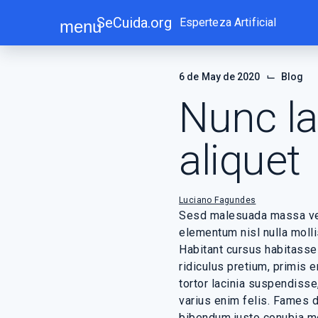
Skip
SeCuida.org
Esperteza Artificial
menu
to
content
⌙
6 de May de 2020
Blog
Nunc la
aliquet
Luciano Fagundes
Sesd malesuada massa vehi
elementum nisl nulla molli
Habitant cursus habitasse
ridiculus pretium, primis 
tortor lacinia suspendiss
varius enim felis. Fames d
bibendum justo conubia mo