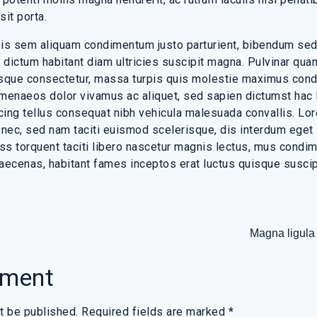
sit porta.
pis sem aliquam condimentum justo parturient, bibendum sed
 dictum habitant diam ultricies suscipit magna. Pulvinar qu
uisque consectetur, massa turpis quis molestie maximus co
imenaeos dolor vivamus ac aliquet, sed sapien dictumst hac 
cing tellus consequat nibh vehicula malesuada convallis. Lo
 nec, sed nam taciti euismod scelerisque, dis interdum eget
ass torquent taciti libero nascetur magnis lectus, mus condi
aecenas, habitant fames inceptos erat luctus quisque suscip
Magna ligula
mment
t be published.
Required fields are marked
*