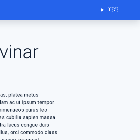
Choose
🇺🇸
site
language
vinar
as, platea metus
llam ac ut ipsum tempor.
 himenaeos purus leo
ies cubilia sapien massa
tra lacus congue duis
ellus, orci commodo class
m neque, praesent