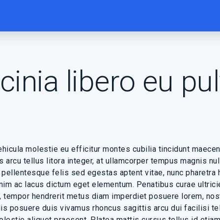
cinia libero eu pul
cula molestie eu efficitur montes cubilia tincidunt maecen
s arcu tellus litora integer, at ullamcorper tempus magnis nu
 pellentesque felis sed egestas aptent vitae, nunc pharetra
enim ac lacus dictum eget elementum. Penatibus curae ultric
e, tempor hendrerit metus diam imperdiet posuere lorem, nos
is posuere duis vivamus rhoncus sagittis arcu dui facilisi t
lestie aliquet praesent. Platea mattis cursus tellus id etia