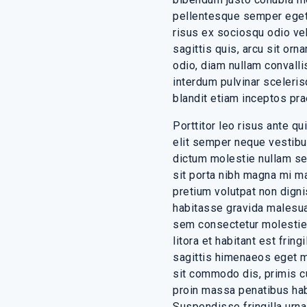
pellentesque semper eget
risus ex sociosqu odio veh
sagittis quis, arcu sit or
odio, diam nullam convallis
interdum pulvinar sceleri
blandit etiam inceptos p
Porttitor leo risus ante q
elit semper neque vestibu
dictum molestie nullam sen
sit porta nibh magna mi ma
pretium volutpat non dig
habitasse gravida malesuad
sem consectetur molestie 
litora et habitant est frin
sagittis himenaeos eget mo
sit commodo dis, primis cu
proin massa penatibus hab
Suspendisse fringilla urna