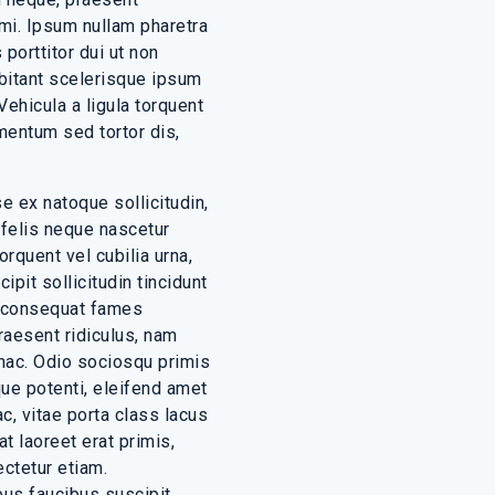
i. Ipsum nullam pharetra
porttitor dui ut non
abitant scelerisque ipsum
Vehicula a ligula torquent
mentum sed tortor dis,
e ex natoque sollicitudin,
felis neque nascetur
rquent vel cubilia urna,
pit sollicitudin tincidunt
c consequat fames
raesent ridiculus, nam
hac. Odio sociosqu primis
que potenti, eleifend amet
c, vitae porta class lacus
t laoreet erat primis,
ctetur etiam.
bus faucibus suscipit,