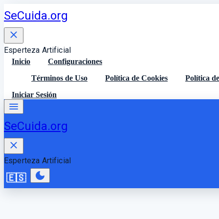
Skip
SeCuida.org
to
content
close
Close
Esperteza Artificial
drawer
Inicio
Configuraciones
Términos de Uso
Política de Cookies
Política d
Iniciar Sesión
menu
SeCuida.org
close
Close
Esperteza Artificial
drawer
dark_mode
🇪🇸
Elegir idioma del sitio