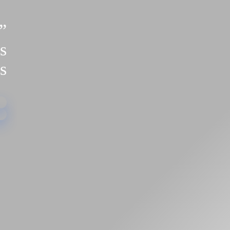
”
s
es