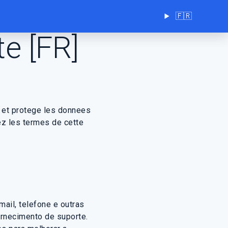
Choisir
🇫🇷
la
te [FR]
langue
du
site
e et protege les donnees
ez les termes de cette
ail, telefone e outras
rnecimento de suporte.