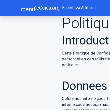
Skip
SeCuida.org
Esperteza Artificial
menu
to
content
Politiqu
Introduct
Cette Politique de Confide
personnelles des utilisate
politique.
Donnees 
Coletamos informações fo
informações necessárias 