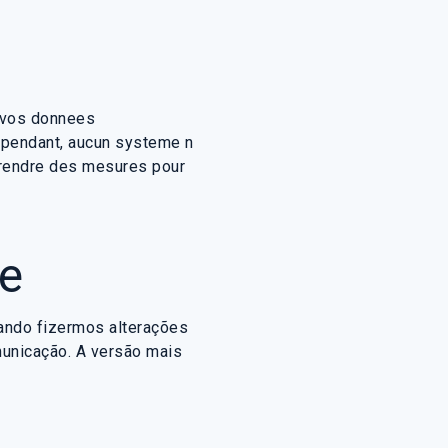
r vos donnees
 Cependant, aucun systeme n
rendre des mesures pour
ue
uando fizermos alterações
municação. A versão mais